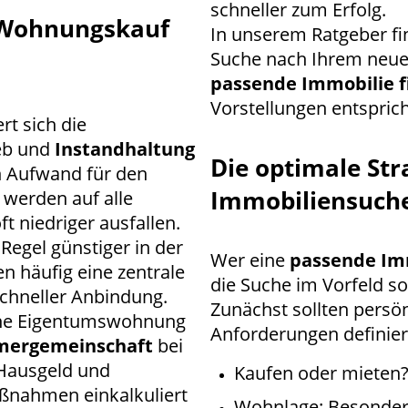
schneller zum Erfolg.
 Wohnungskauf
In unserem Ratgeber fin
Suche nach Ihrem neue
passende Immobilie 
Vorstellungen entsprich
t sich die
eb und
Instandhaltung
Die optimale Stra
 Aufwand für den
Immobiliensuch
 werden auf alle
ft niedriger ausfallen.
egel günstiger in der
Wer eine
passende Im
n häufig eine zentrale
die Suche im Vorfeld so
schneller Anbindung.
Zunächst sollten pers
eine Eigentumswohnung
Anforderungen definier
mergemeinschaft
bei
Hausgeld und
Kaufen oder mieten
ßnahmen einkalkuliert
Wohnlage: Besonders