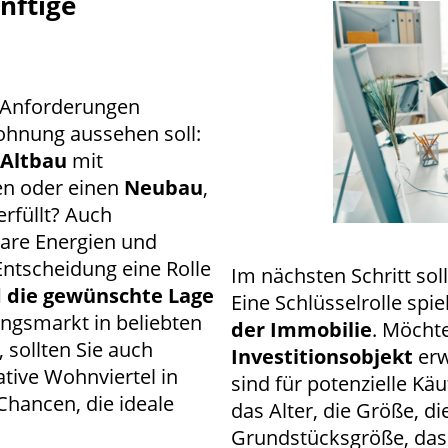
nftige
d Anforderungen
ohnung aussehen soll:
n
Altbau
mit
en oder einen
Neubau
,
rfüllt? Auch
bare Energien und
ntscheidung eine Rolle
Im nächsten Schritt sol
 die gewünschte Lage
Eine Schlüsselrolle spie
ngsmarkt in beliebten
der Immobilie
. Möchte
 sollten Sie auch
Investitionsobjekt
erw
ative Wohnviertel in
sind für potenzielle Kä
Chancen, die ideale
das Alter, die Größe, d
Grundstücksgröße, das 