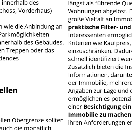
e innerhalb des
längst als führende Qu
choss, Vorderhaus)
Wohnungen abgelöst. Di
große Vielfalt an Immo
ren wie die Anbindung an
praktische Filter- un
 Parkmöglichkeiten
Interessenten ermöglich
nnerhalb des Gebäudes.
Kriterien wie Kaufpreis
en Treppen oder das
einzuschränken. Dadu
idendes
schnell identifiziert we
Zusätzlich bieten die 
Informationen, darunter
der Immobilie, mehrere
ellen
Angaben zur Lage und d
ermöglichen es potenzie
einer
Besichtigung ei
Immobilie zu machen
llen Obergrenze sollten
ihren Anforderungen en
 auch die monatlich