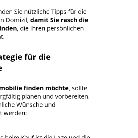
den Sie nützliche Tipps für die
n Domizil,
damit Sie rasch die
finden
, die Ihren persönlichen
t.
tegie für die
e
mobilie finden möchte
, sollte
rgfältig planen und vorbereiten.
önliche Wünsche und
t werden:
?
 beim Kauf ist die Lage und die