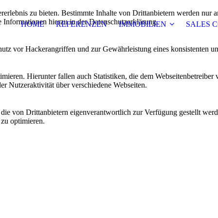
lebnis zu bieten. Bestimmte Inhalte von Drittanbietern werden nur ang
e Informationen hierzu in der Datenschutzerklärung.
HOME
REFERENZEN
IMMOBILIEN
SALES 
utz vor Hackerangriffen und zur Gewährleistung eines konsistenten un
ieren. Hierunter fallen auch Statistiken, die dem Webseitenbetreiber v
r Nutzeraktivität über verschiedene Webseiten.
 die von Drittanbietern eigenverantwortlich zur Verfügung gestellt wer
 zu optimieren.